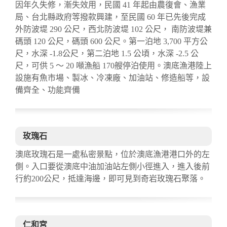
因年久失修，漸失效用，民國 41 年起由農復會、漁業
局、台北縣政府等撥款興建，至民國 60 年已先後完成
外防波堤 290 公尺，西北防波堤 102 公尺， 南防波堤兼
碼頭 120 公尺，碼頭 600 公尺。第一泊地 3,700 平方公
尺，水深 -1.8公尺，第二泊地 1.5 公頃，水深 -2.5 公
尺，可供 5 ～ 20 噸漁船 170艘停泊使用。澳底漁港陸上
設施有魚市場、製冰、冷凍廠、加油站、修造船等，設
備齊全、功能齊備
玫瑰石
澳底玫瑰石是一處私密景點，位於澳底漁港港口外的左
側。入口要從澳底中油加油站左側小徑進入，進入後前
行約200公尺，抵達海邊，即可見到奇岩玫瑰石聚落。
仁和宮