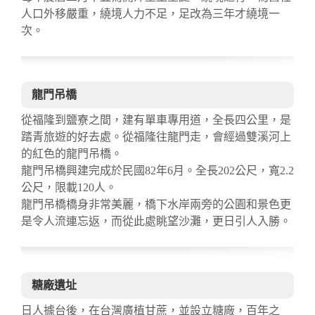
人口外移嚴重，繞境人力不足，足改為三年才繞境一
次。
龍門吊橋
從福隆到鹽寮之間，建有單車專用道，全長四公里，是
踏青旅遊的好去處。從福隆往龍門走，會經過雙溪河上
的紅色的龍門吊橋。
龍門吊橋興建完成於民國82年6月。全長202公尺，寬2.2
公尺，限載120人。
龍門吊橋橋身非常美麗，橋下水岸兩旁的公園和景色更
是令人流連忘返，而從此處眺望沙灘，更日引人入勝。
糖廠遺址
日人據台後，在台灣廣植甘蔗，並設立糖廠，百年之