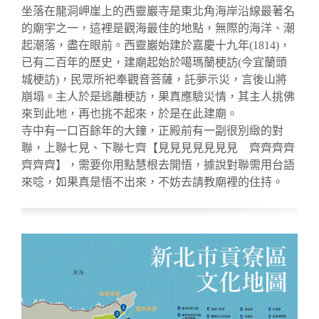
坐落在龍洞岬崖上的西靈巖寺是東北角海岸沿線最著名
的廟宇之一，這裡是觀海最佳的地點，無際的海洋、潮
起潮落，盡在眼前。西靈巖始建於嘉慶十九年(1814)，
已有二百年的歷史，建廟起始於噶瑪蘭梗訪(今宜蘭頭
城梗訪)，民眾所祀奉觀音菩薩，託夢示災，言後山將
崩塌。主人於是逃離梗訪，果真應驗災情，其主人挑佛
來到此地，再也挑不起來，於是在此建廟。
寺中有一口百餘年的大鐘，正殿前有一副很別緻的對
聯，上聯七見、下聯七齊【見見見見見見見 齊齊齊齊
齊齊齊】，需要你用點慧根去開悟，據說對聯需用台語
來唸，如果真是悟不出來，不妨去請教廟裡的住持。