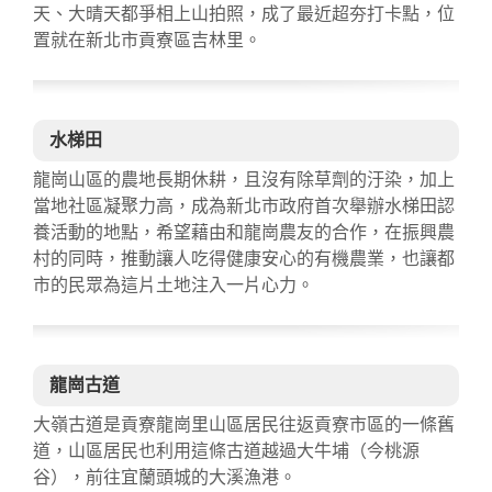
天、大晴天都爭相上山拍照，成了最近超夯打卡點，位
置就在新北市貢寮區吉林里。
水梯田
龍崗山區的農地長期休耕，且沒有除草劑的汙染，加上
當地社區凝聚力高，成為新北市政府首次舉辦水梯田認
養活動的地點，希望藉由和龍崗農友的合作，在振興農
村的同時，推動讓人吃得健康安心的有機農業，也讓都
市的民眾為這片土地注入一片心力。
龍崗古道
大嶺古道是貢寮龍崗里山區居民往返貢寮市區的一條舊
道，山區居民也利用這條古道越過大牛埔（今桃源
谷），前往宜蘭頭城的大溪漁港。