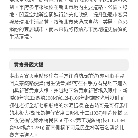
到。市府多年來積極在新北市境內主要道路、公園、綠
地、閒置空地等空間進行綠美化改造，提升整體市容景
觀及環境生活品質，將新北市營造成自然、美麗、色彩
繽紛的宜居城市，而未來仍將持續為市民創造更優質的
生活環境。
貢寮景觀大橋
走出貢寮火車站後往右手方往消防局前進(亦可順手買
個貢寮鐵路便當(阿生便當))即可在右手方看見地下道入
口與新舊貢寮大橋，穿越地下道貢寮新舊橋入眼中，新
橋88年完工(長約200M寬12M)106年起施放光雕投射,而
通往老街全新七彩彩繪的水泥舊橋,在古時可是可行馬車
的木板大橋(原為摃仔寮度口昭和十二(1937)年造便橋,兩
年後便橋毀築木橋民國50年~57完工現舊橋(長118.35M
寬5M橋高9.2M)),而南側橋下可是民生杯等著名溪釣比
賽會場進入。