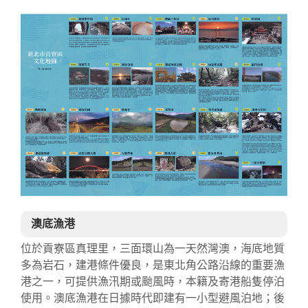
澳底漁港
位於貢寮區真理里，三面環山為一天然灣澳，海底地質
多為岩石，建港條件優良，是東北角公路沿線的重要漁
港之一，可提供漁汛期或颱風時，本籍及寄港船隻停泊
使用。澳底漁港在日據時代即建有一小型避風泊地；後