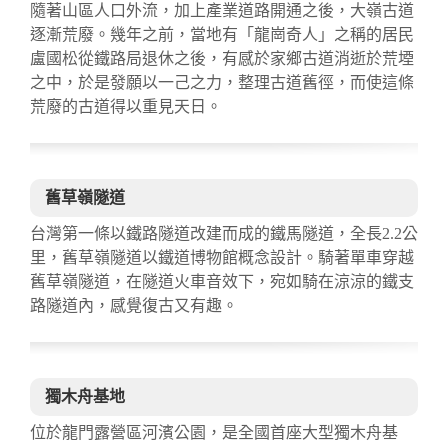
隨著山區人口外流，加上產業道路開通之後，大嶺古道
逐漸荒廢。幾年之前，當地有「龍崗奇人」之稱的居民
盧國松從鐵路局退休之後，有感於家鄉古道消逝於荒堙
之中，於是發願以一己之力，整理古道舊徑，而使這條
荒廢的古道得以重見天日。
舊草嶺隧道
台灣第一條以鐵路隧道改建而成的鐵馬隧道，全長2.2公
里，舊草嶺隧道以鐵道博物館概念設計。騎著單車穿越
舊草嶺隧道，在隧道火車音效下，宛如騎在涼涼的鐵支
路隧道內，感覺復古又有趣。
獨木舟基地
位於龍門露營區河濱公園，是全國首座大型獨木舟基