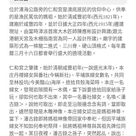
位於濱海公路旁的仁和宮是澳底居民的信仰中心，供奉
的是漁民篤信的媽祖。始於清咸豐初年(西元1821年)，
建廟於咸豐四年，並於日據大正四年(西元1915年)遷建
現址，由當時漳派首席大木匠師陳應彬設計興建(跟北
港朝天宮及木柵指南宮為同一人設計所建)。廟宇的建
築形式為一條龍二進式、三川脊、硬山頂格式。每年農
曆三月十六日都會舉行盛大的遶境活動。
仁和宮之肇建，始於清朝咸豐初年(一說道光末年)，本
庄丹裡婦女與番社(今稱新社)、平埔族婦女數名，共同
至林投坑(今美豔山)海岸，撿拾貝殼海菜時，本庄一名
婦女，發現岩隙間有一木偶，當下說要撿拾回家給孫子
玩。卻如何也取不出來，其中一名番社婦女，名喚＜潘
古錄＞，說她可取出，即走至沿隙邊念念有詞，當即取
出，遽然發現是木雕神像，本庄婦女認出是媽祖神尊。
當下，潘古錄即將媽祖神像帶回家中奉祀，但因平埔族
婦女不知如何奉祀祭拜，就將媽祖神尊與其祖先牌位同
放一起。某日夜裡，潘古錄之孫子，突然起乩，說出：