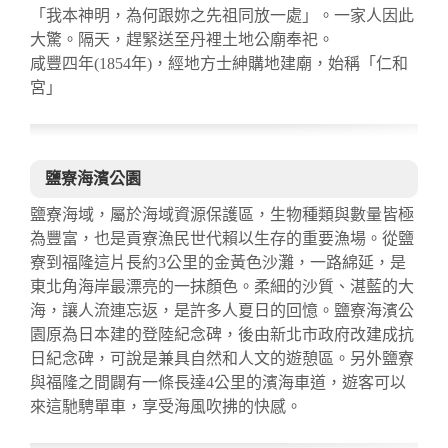
「我本神明，為何跟妳之先祖同放一處」。一家人因此
大驚。隔天，趕緊送至丹裡土地公廟奉祀。
咸豐四年(1854年)，經地方士紳購地建廟，始稱「仁和
宮」
鹽寮海濱公園
鹽寮海域，屬於海域資源保護區，生物種類與數量皆極
為豐富，也是貢寮漁民世代賴以生存的重要漁場。從鹽
寮到福隆這片長約3公里的金黃色沙灘，一路綿延，是
東北角海岸最漂亮的一抹顏色。柔細的沙質、湛藍的大
海，讓人流連忘返，是許多人夏日的回憶。鹽寮海濱公
園原為日本建的登陸紀念碑，後由新北市政府改建成抗
日紀念碑，可說是兼具自然和人文的遊憩區。另外鹽寮
與福隆之間闢有一條長達4公里的濱海車道，遊客可以
來這馳騁單車，享受海風吹拂的快感。