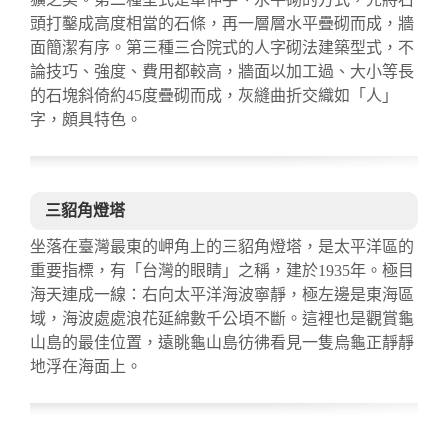
頭打鑿成高度相當的石條，再一層層水平疊砌而成，牆
面簡潔有序。第三種三合院式的人字砌法建築型式，不
論技巧、強度、費用都較高，牆面以加工過、大小等長
的石塊斜倚約45度疊砌而成，灰縫曲折交織如「人」
字，頗具特色。
三貂角燈塔
坐落在臺灣最東的岬角上的三貂角燈塔，是太平洋區的
重要指標，有「台灣的眼睛」之稱，建於1935年。極目
海天連成一線：右向太平洋海波寧靜，極左邊是東海區
域，海波處處浪花延綿數千公頃不斷。這裡也是觀賞龜
山島的最佳位置，遠眺龜山島彷彿看見一隻烏龜正靜靜
地浮在海面上。