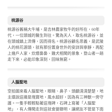
桃源谷
桃源谷舊稱大牛埔，是吉林農家牧牛的好所在，60年
代，一位頭城的醫生到往。驚為天人，取名桃源谷，並
在頭城鎮上流傳，因而得名。桃源谷顧名思義，是武陵
人的桃花源頭，就有那份置身世外的安詳與寧靜，再配
上幾戶人家，炊煙裊裊、雞犬相聞的景象，登山者一趟
走下來，必能印象深刻，回味無窮。
人腦聖地
空拍圖來看人腦聖地，眼睛、鼻子、頭顱清清楚楚，地
主還說這邊是塊寶地，風水超好，因為有三神獸一旁守
護。一隻手輕輕點著這塊碑，石碑上寫著「人腦聖
地」，有人傳聞走到這就會變聰明，讓網友不管是下雨