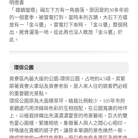
明燈書
「 雄鎮蠻煙」碣左下方有一角崩落，原因是約30多年前
的一個夏季，被雷電打到，當時未列古蹟，大石下方還
放有一「金斗甕」。雷電打下來時，「金斗甕」整個飛
出，屍骨灑落一地。從此再也沒人敢放「金斗甕」於
此。
環保公園
貢寮區內最大座的公園-環保公園，占地約4.5頃，其緊
鄰著貢寮火車站及貢寮老街，是人來人往的遊客們必經
的重要觀光景點。
環保公園原為大面積草坪，植栽比例較少，105年市府
景觀處巧用流線與色彩的互相搭配，在公園寬廣的地坪
上，以植栽拼織出充滿濃濃愛意的地景藝術，巨大的雙
色愛心圖樣，緊連相依，象徵著人與人之間心心相印，
呼喚遠在異鄉的遊子們。讓原本單調的景色煥然一新，
變成當地的一處特色景點，吸引愈來愈多里民及遊客來