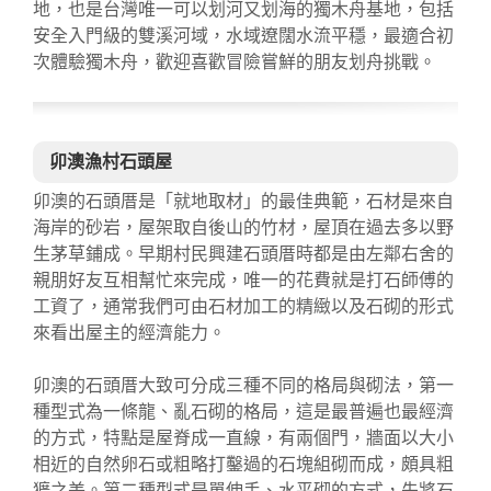
地，也是台灣唯一可以划河又划海的獨木舟基地，包括
安全入門級的雙溪河域，水域遼闊水流平穩，最適合初
次體驗獨木舟，歡迎喜歡冒險嘗鮮的朋友划舟挑戰。
卯澳漁村石頭屋
卯澳的石頭厝是「就地取材」的最佳典範，石材是來自
海岸的砂岩，屋架取自後山的竹材，屋頂在過去多以野
生茅草鋪成。早期村民興建石頭厝時都是由左鄰右舍的
親朋好友互相幫忙來完成，唯一的花費就是打石師傅的
工資了，通常我們可由石材加工的精緻以及石砌的形式
來看出屋主的經濟能力。
卯澳的石頭厝大致可分成三種不同的格局與砌法，第一
種型式為一條龍、亂石砌的格局，這是最普遍也最經濟
的方式，特點是屋脊成一直線，有兩個門，牆面以大小
相近的自然卵石或粗略打鑿過的石塊組砌而成，頗具粗
獷之美。第二種型式是單伸手、水平砌的方式，先將石