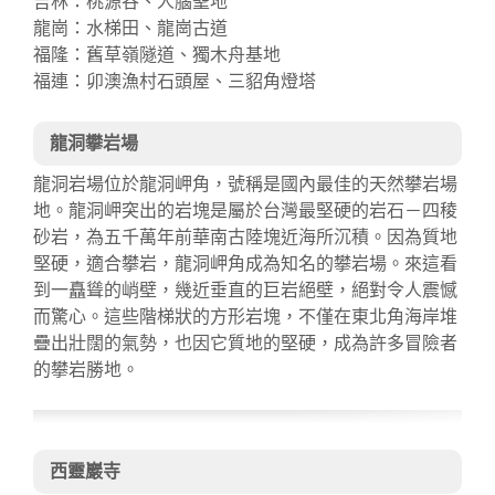
吉林：桃源谷、人腦聖地
龍崗：水梯田、龍崗古道
福隆：舊草嶺隧道、獨木舟基地
福連：卯澳漁村石頭屋、三貂角燈塔
龍洞攀岩場
龍洞岩場位於龍洞岬角，號稱是國內最佳的天然攀岩場
地。龍洞岬突出的岩塊是屬於台灣最堅硬的岩石－四稜
砂岩，為五千萬年前華南古陸塊近海所沉積。因為質地
堅硬，適合攀岩，龍洞岬角成為知名的攀岩場。來這看
到一矗聳的峭壁，幾近垂直的巨岩絕壁，絕對令人震憾
而驚心。這些階梯狀的方形岩塊，不僅在東北角海岸堆
疊出壯闊的氣勢，也因它質地的堅硬，成為許多冒險者
的攀岩勝地。
西靈巖寺