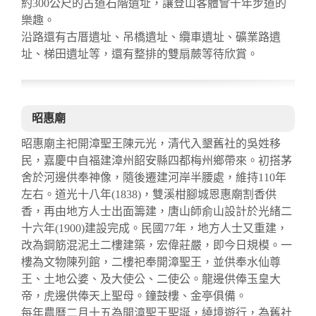
約300公尺的古道石階遺址，讓登山客體會千年步道的
樂趣。
沿路還有古厝遺址、吊橋遺址、纜車遺址、礦業路遺
址、梯田遺址等，還有整排的雙扇蕨等待欣賞。
昭惠廟
昭惠廟主祀開漳聖王陳元光，清代入墾舊社的吳姓移
民，嘉慶中自福建漳州韶安縣四都梅州鄉帶來。初搭茅
舍於河邊供奉神像，隨後遷建河岸半腰處，維持110年
左右。道光十八年(1838)，雙溪柑腳城恩惠廟割香供
香，再由地方人士出面籌建，唐山師俞山設計於光緒二
十六年(1900)建設完成。民國77年，地方人士又重建，
改為鋼筋混泥土二樓建築，宏偉莊嚴，即今日規模。一
樓為文物陳列館，二樓祀奉開漳聖王，並供奉水仙尊
王、土地公婆、及大使公、二使公。龍邊供俸玉皇大
帝，虎邊供俸天上聖母。鐘鼓樓、金亭俱備。
每年農曆二月十五為開漳聖王聖誕，繞境遊行，為舊社