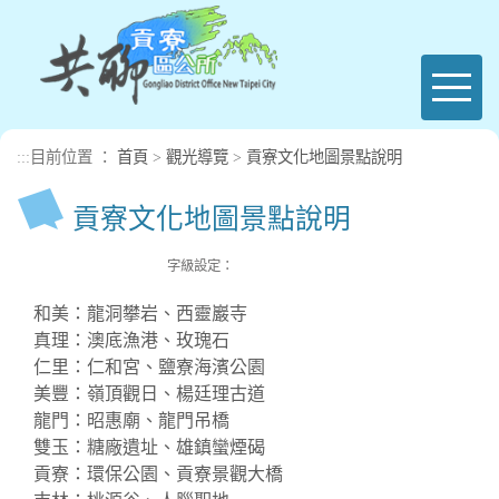
進入內容區塊
Toggl
naviga
:::
目前位置 ：
首頁
>
觀光導覽
>
貢寮文化地圖景點說明
貢寮文化地圖景點說明
字級設定：
和美：龍洞攀岩、西靈巖寺
真理：澳底漁港、玫瑰石
仁里：仁和宮、鹽寮海濱公園
美豐：嶺頂觀日、楊廷理古道
龍門：昭惠廟、龍門吊橋
雙玉：糖廠遺址、雄鎮蠻煙碣
貢寮：環保公園、貢寮景觀大橋