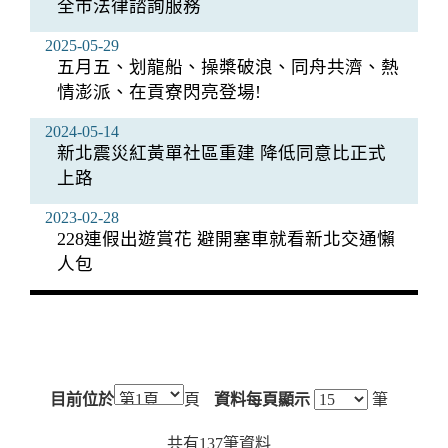
全市法律諮詢服務
2025-05-29
五月五、划龍船、操槳破浪、同舟共濟、熱
情澎派、在貢寮閃亮登場!
2024-05-14
新北震災紅黃單社區重建 降低同意比正式
上路
2023-02-28
228連假出遊賞花 避開塞車就看新北交通懶
人包
目前位於
頁
資料每頁顯示
筆
共有
137
筆資料