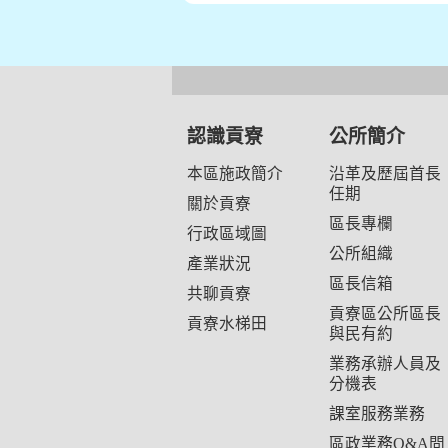
認識貢寮
公所簡介
本區施政簡介
沿革及歷屆首長
任期
關於貢寮
區長專欄
行政區域圖
公所組織
產業狀況
區長信箱
共聊貢寮
貢寮區公所區長
貢寮水梯田
與民有約
業務承辦人員及
分機表
課室服務業務
區政業務Q&A問