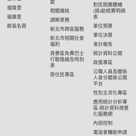
處
對民間團體補
福隆里
相關連結
(捐)助經費明細
福連里
表
調解業務
鄰長名冊
單位預算
新北市跨區服務
單位決算
新北市相關社會
福利
會計報告
貢寮區免費巴士
統計資料公開
行駛路線及時刻
政風專區
表
公職人員及關係
原住民專區
人身分關係公開
平台
性別主流化專區
應用統計分析專
區-統計資料視覺
化服務網
內部控制
電協會輔助申請