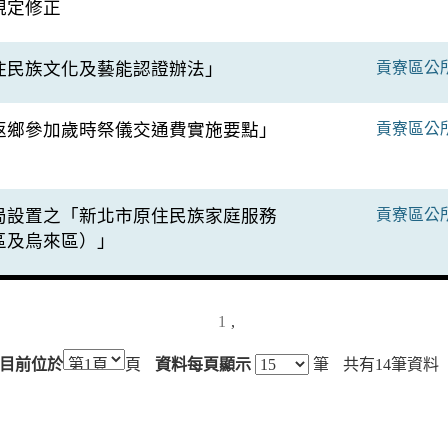
規定修正
住民族文化及藝能認證辦法」
貢寮區公
返鄉參加歲時祭儀交通費實施要點」
貢寮區公
局設置之「新北市原住民族家庭服務
貢寮區公
區及烏來區）」
1
,
目前位於
頁
資料每頁顯示
筆
共有
14
筆資料