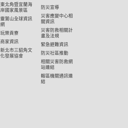
東北角暨宜蘭海
防災宣導
岸國家風景區
災害應變中心相
靈鷲山全球資訊
關資訊
網
災害防救相關計
玩樂貢寮
畫及法規
商家資訊
緊急避難資訊
新北市三貂角文
防災社區推動
化發展協會
相關災害防救網
站連結
轄區機關通訊連
結