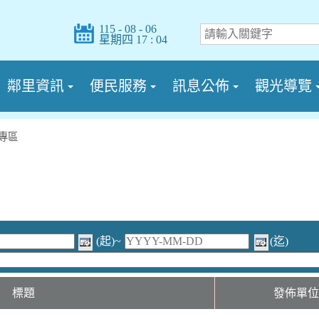
115 - 08 - 06
星期四 17 : 04
鄰里資訊
便民服務
訊息公佈
觀光導覽
專區
(起)~
(迄)
標題
發佈單