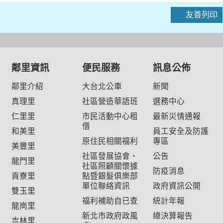
友善列印
鄰里資訊
便民服務
訊息公佈
鄰里介紹
大台北公車
新聞
真理里
社區營造華語班
選務中心
仁里里
市民活動中心租
最新災情通報
借
和美里
員工安全及防護
原住民相關福利
專區
美豐里
社區發展協會、
公告
龍門里
社區照顧關懷據
防疫消息
貢寮里
點暨銀髮俱樂部
單位聯絡資訊
政府資訊公開
雙玉里
福利補助自已查
統計年報
龍崗里
新北市政府政風
總決算報告
吉林里