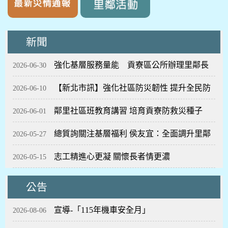
新聞
強化基層服務量能 貢寮區公所辦理里鄰長
2026-06-30
【新北市訊】強化社區防災韌性 提升全民防
行動服務知能研習
2026-06-10
鄰里社區班教育講習 培育貢寮防救災種子
災能量
2026-06-01
總質詢關注基層福利 侯友宜：全面調升里鄰
2026-05-27
志工精進心更凝 關懷長者情更濃
基層經費 帶狀皰疹疫苗補助擴大
2026-05-15
公告
宣導-「115年機車安全月」
2026-08-06