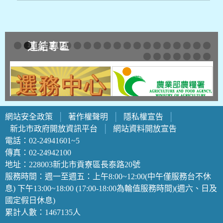
連結專區
1
2
3
4
5
6
7
8
9
10
11
12
13
14
15
16
17
18
19
20
21
22
23
24
25
26
27
網站安全政策
│
著作權聲明
│
隱私權宣告
│
新北市政府開放資訊平台
│
網站資料開放宣告
電話：02-24941601~5
傳真：02-24942100
地址：228003新北市貢寮區長泰路20號
服務時間：週一至週五：上午8:00~12:00(中午僅服務台不休
息) 下午13:00~18:00 (17:00-18:00為輪值服務時間)(週六、日及
國定假日休息)
累計人數：1467135人