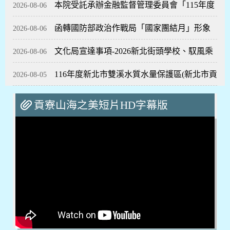
本院受託承辦金融監督管理委員會「115年度
2026-08-06
函轉國防部政治作戰局「國家團結月」形象
金融知識線上競賽」活動
2026-08-06
文化局宣達事項-2026新北街頭學校、馭風乘
海報宣傳案
2026-08-06
116年度新北市雙溪水質水量保護區(新北市貢
浪-2026古代南島船舶特展、民間／攝影：紀實影像的敘
2026-08-05
事生成
寮區公所計畫)提報本
貢寮山海之美短片HD字幕版