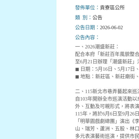
發佈單位：
貢寮區公所
類 別：
公告
公告日期：
2026-06-02
公告內容：
一、2026潮盛新莊：
配合本府「新莊百年風貌整合
至6月21日辦理「潮盛新莊」
◼ 日期：5月16日、5月17日
◼ 地點：新莊區、新莊廟街
二、115新北市巷弄藝起來
自103年開辦全市巡演活動
外、互動及可親形式，將表
115年，將於6月6日至9月
「明華園戲劇總團」演出《李
山、瑞芳、蘆洲、五股、林
多元表演藝術巡演，提供市