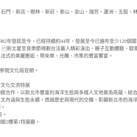
。
、石門、新店、樹林、新莊、泰山、金山、瑞芳、蘆洲、五股、林
982年發起至今，已經持續約44年，發展至今已遍布至少120個國
。 新北夏至音樂節規劃台法藝人精彩演出、親子互動體驗、歐
與法式的美麗邂逅，帶來樂、光雕、市集的豐富饗宴。
。
情參閱文化局官網。
洋文化交流特展
物館合作，以新北市豐富的海洋生態與多樣人文地景為底蘊，結
人文內涵與生態永續。透過歷史與現代的交織，彰顯新北市的海
同。
日。
館2樓第1特展廳。