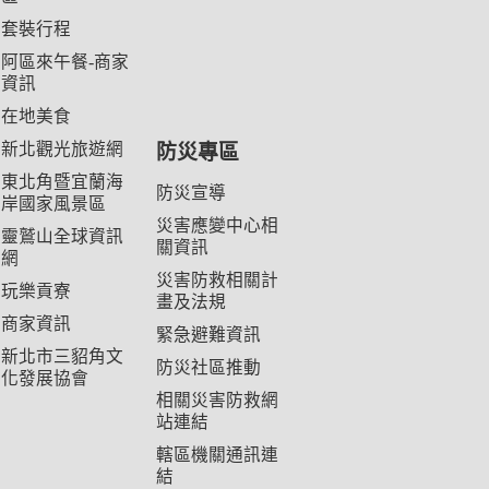
套裝行程
阿區來午餐-商家
資訊
在地美食
新北觀光旅遊網
防災專區
東北角暨宜蘭海
防災宣導
岸國家風景區
災害應變中心相
靈鷲山全球資訊
關資訊
網
災害防救相關計
玩樂貢寮
畫及法規
商家資訊
緊急避難資訊
新北市三貂角文
防災社區推動
化發展協會
相關災害防救網
站連結
轄區機關通訊連
結