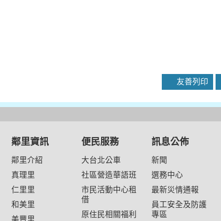
友善列印
鄰里資訊
便民服務
訊息公佈
鄰里介紹
大台北公車
新聞
真理里
社區營造華語班
選務中心
仁里里
市民活動中心租
最新災情通報
借
和美里
員工安全及防護
原住民相關福利
專區
美豐里