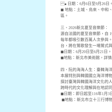
◼ 日期：6月6日至9月26日
◼ 地點：土城、烏來、中和
區。
三、2026新北夏至音樂節：
源自法國的夏至音樂節，自 1
每年都吸引數百萬人次參與
台，將在鶯歌發生一場鶯式
◼日期：6月20日至6月21日
◼地點：新北市美術館，詳
四、阮的海海人生：臺韓海
本展特別與韓國國立海洋博
探討臺灣與韓國海洋文化的
跨時代的文化理解與在地認
◼日期：即日起至116年1月3
◼地點：新北市立十三行博物