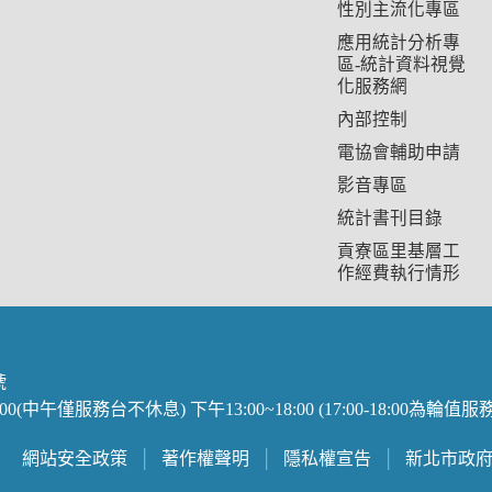
性別主流化專區
應用統計分析專
區-統計資料視覺
化服務網
內部控制
電協會輔助申請
影音專區
統計書刊目錄
貢寮區里基層工
作經費執行情形
號
(中午僅服務台不休息) 下午13:00~18:00 (17:00-18:00為
網站安全政策
│
著作權聲明
│
隱私權宣告
│
新北市政