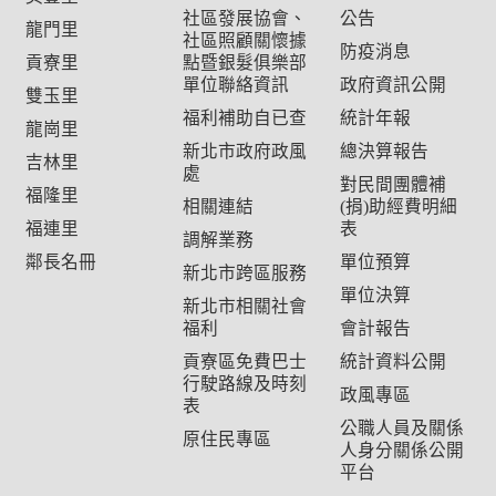
社區發展協會、
公告
龍門里
社區照顧關懷據
防疫消息
貢寮里
點暨銀髮俱樂部
單位聯絡資訊
政府資訊公開
雙玉里
福利補助自已查
統計年報
龍崗里
新北市政府政風
總決算報告
吉林里
處
對民間團體補
福隆里
相關連結
(捐)助經費明細
福連里
表
調解業務
鄰長名冊
單位預算
新北市跨區服務
單位決算
新北市相關社會
福利
會計報告
貢寮區免費巴士
統計資料公開
行駛路線及時刻
政風專區
表
公職人員及關係
原住民專區
人身分關係公開
平台