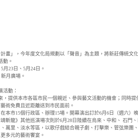
計畫」，今年度文化局規劃以「聲音」為主題，將新莊傳統文化融
活動。
、5月23日、5月24日。
、新月廣場。
巡演活動：
以來，提供本市各區市民一個親近、參與藝文活動的機會；同時提
演藝術免費且近距離送到市民面前。
26日在本市15個行政區、辦理15場。開幕演出訂於6月6日（週六
靖斬龍》其他巡演場次則於6月28日陸續在烏來、中和、 石門
口、萬里、淡水等區，以歌仔戲結合親子劇、打擊樂、管弦樂團
民更多元的藝術饗宴。