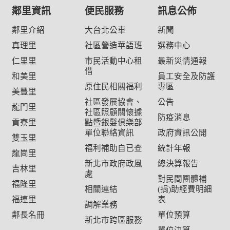
鄰里資訊
便民服務
訊息公佈
鄰里介紹
大台北公車
新聞
真理里
社區營造華語班
選務中心
仁里里
市民活動中心租
最新災情通報
借
和美里
員工安全及防護
原住民相關福利
專區
美豐里
社區發展協會、
公告
龍門里
社區照顧關懷據
防疫消息
貢寮里
點暨銀髮俱樂部
單位聯絡資訊
政府資訊公開
雙玉里
福利補助自已查
統計年報
龍崗里
新北市政府政風
總決算報告
吉林里
處
對民間團體補
福隆里
相關連結
(捐)助經費明細
福連里
表
調解業務
鄰長名冊
單位預算
新北市跨區服務