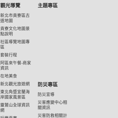
觀光導覽
主題專區
新北市貢寮區古
道地圖
貢寮文化地圖景
點說明
社區導覽地圖專
區
套裝行程
阿區來午餐-商家
資訊
在地美食
新北觀光旅遊網
防災專區
東北角暨宜蘭海
防災宣導
岸國家風景區
災害應變中心相
靈鷲山全球資訊
關資訊
網
災害防救相關計