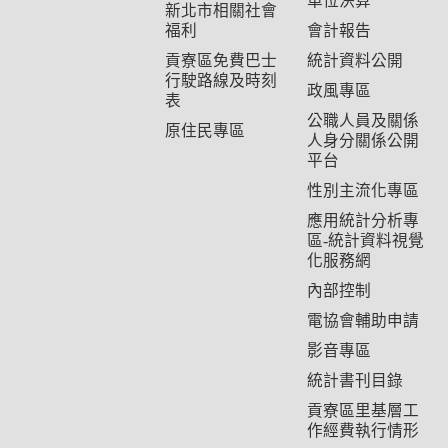
單位決算
新北市相關社會
福利
會計報告
貢寮區免費巴士
統計資料公開
行駛路線及時刻
政風專區
表
公職人員及關係
原住民專區
人身分關係公開
平台
性別主流化專區
應用統計分析專
區-統計資料視覺
化服務網
內部控制
電協會輔助申請
影音專區
統計書刊目錄
貢寮區里基層工
作經費執行情形