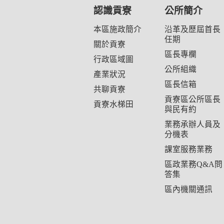
認識貢寮
公所簡介
本區施政簡介
沿革及歷屆首長
任期
關於貢寮
區長專欄
行政區域圖
公所組織
產業狀況
區長信箱
共聊貢寮
貢寮區公所區長
貢寮水梯田
與民有約
業務承辦人員及
分機表
課室服務業務
區政業務Q&A問
答集
區內機關通訊