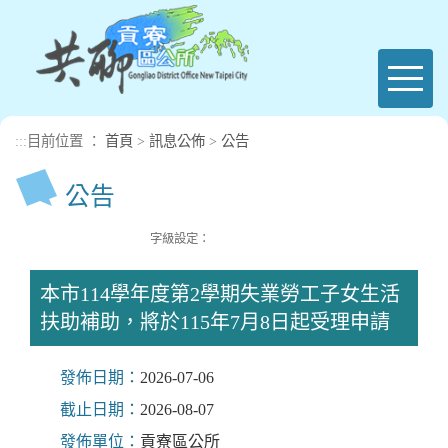
進入內容區塊
Toggl
naviga
:::
目前位置 ：
首頁
>
訊息公佈
>
公告
公告
字級設定：
本市114學年度第2學期失業勞工子女生活
扶助補助，將於115年7月8日起受理申請
發佈日期：
2026-07-06
截止日期：
2026-08-07
發佈單位：
貢寮區公所