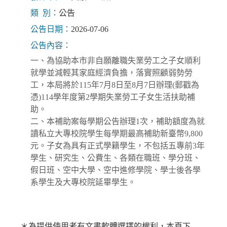
類 別：
公告
公告日期：
2026-07-06
公告內容：
一、為協助本市非自願離職失業勞工之子女順利
就學並減輕其家庭經濟負擔，落實照顧弱勢勞
工，本局將於115年7月8日至8月7日辦理(郵戳為
憑)114學年度第2學期失業勞工子女生活扶助補
助。
二、本補助案每學期公告辦理1次，補助額度為就
讀私立大專校院學生每學期最高補助新臺幣9,800
元。子女為具有正式學籍學生，不包括五專前3年
學生、研究生、公費生、各類在職班、學分班、
假日班、空中大學、空中進修學院、學士後各學
系學生及大專校院延畢學生。
＊為提供使用者有文書軟體選擇的權利，本頁下