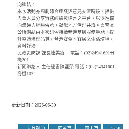
向連結。
本次活動亦規劃綜合座談與意見交流時段，提供
與會人員分享實務經驗及建言之平台，以促進橫
向溝通與經驗傳承，凝聚地方治理共識。貢寮區
公所期藉由本次研習持續精進基層服務量能，提
升整體治理品質，營造安全、宜居之生活環境。
資料詳洽：
民政災防課 課長連美凌 電話：(02)24941601分
機201
新聞聯絡人 主任秘書陳堅榮 電話：(02)24941601
分機103
更新日期：2026-06-30
友善列印
回首頁
回上頁
TOP