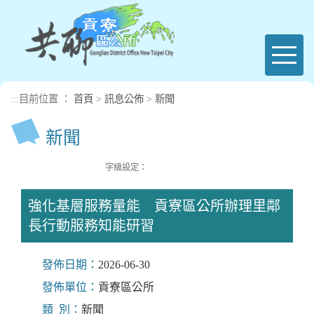
進入內容區塊
Toggl
naviga
:::
目前位置 ：
首頁
>
訊息公佈
>
新聞
新聞
字級設定：
強化基層服務量能 貢寮區公所辦理里鄰
長行動服務知能研習
發佈日期：
2026-06-30
發佈單位：
貢寮區公所
類 別：
新聞