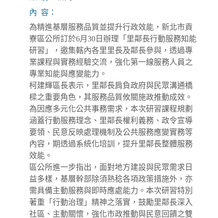
內 容：
為精進基層服務品質並提升行政效能，新北市貢
寮區公所訂於6月30日辦理「里鄰長行動服務知能
研習」，邀集轄內各里里長及鄰長參與，透過專
業課程與實務經驗交流，強化第一線服務人員之
專業知能與應變能力。
柯建輝區長表示，里鄰長肩負政府與民眾溝通橋
樑之重要角色，其服務品質攸關施政推動成效。
為因應多元化公共事務需求，本次研習課程規劃
涵蓋行動服務理念、里鄰長權利義務、政令宣導
要領、民意反映處理機制及公共服務應變實務等
內容，期透過系統化培訓，提升里鄰長整體服務
效能。
區公所進一步指出，面對地方建設與民眾需求日
益多樣，基層幹部除須熟稔各項政策措施外，亦
需具備主動服務與即時應處能力。本次研習特別
著重「行動治理」精神之落實，鼓勵里鄰長深入
社區、主動關懷，強化市政推動與民意回饋之雙